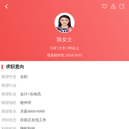
陈女士
31岁
|
大专
|
3年以上
现居梧州市
|
2024-10-03
求职意向
期望性质
全职
期望行业
期望职业
会计+出纳员
期望地区
梧州市
期望薪水
月薪4000-6000
求职状态
目前正在找工作
到岗时间
随时到岗