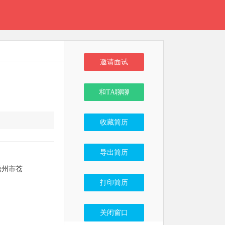
邀请面试
和TA聊聊
收藏简历
导出简历
梧州市苍
打印简历
关闭窗口