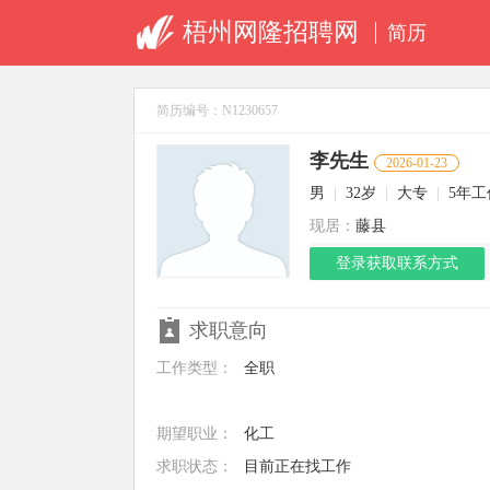
梧州网隆招聘网
简历
简历编号：N1230657
李先生
2026-01-23
男
|
32岁
|
大专
|
5年
现居：
藤县
登录获取联系方式
求职意向
工作类型：
全职
期望职业：
化工
求职状态：
目前正在找工作