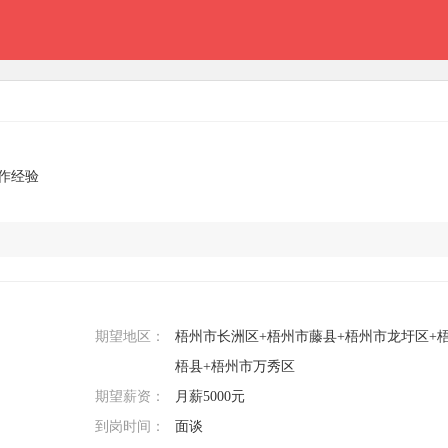
工作经验
期望地区：
梧州市长洲区+梧州市藤县+梧州市龙圩区+
梧县+梧州市万秀区
期望薪资：
月薪5000元
到岗时间：
面谈