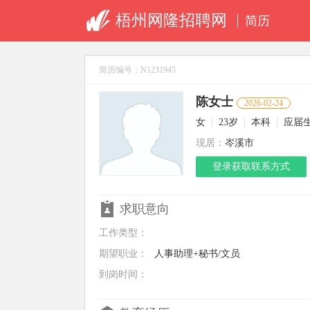
梧州网隆招聘网
简历
简历编号：N1231945
陈女士
2026-02-24
女
|
23岁
|
本科
|
应届
现居：
岑溪市
登录获取联系方式
求职意向
工作类型：
期望职业：
人事助理+秘书/文员
到岗时间：