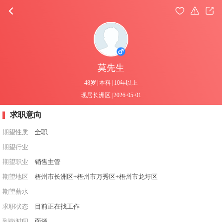
莫先生
48岁
|
本科
|
10年以上
现居长洲区
|
2026-05-01
求职意向
期望性质
全职
期望行业
期望职业
销售主管
期望地区
梧州市长洲区+梧州市万秀区+梧州市龙圩区
期望薪水
求职状态
目前正在找工作
到岗时间
面谈