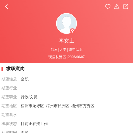
李女士
41岁
|
大专
|
10年以上
现居长洲区
|
2026-06-07
求职意向
期望性质
全职
期望行业
期望职业
行政/文员
期望地区
梧州市龙圩区+梧州市长洲区+梧州市万秀区
期望薪水
求职状态
目前正在找工作
到岗时间
面谈