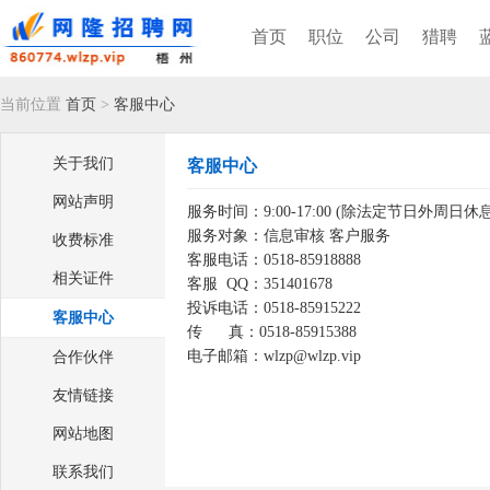
首页
职位
公司
猎聘
当前位置
首页
>
客服中心
关于我们
客服中心
网站声明
服务时间：9:00-17:00 (除法定节日外周日休
服务对象：信息审核 客户服务
收费标准
客服电话：0518-85918888
相关证件
客服 QQ：351401678
投诉电话：0518-85915222
客服中心
传 真：0518-85915388
电子邮箱：
wlzp@w
lzp.vip
合作伙伴
友情链接
网站地图
联系我们