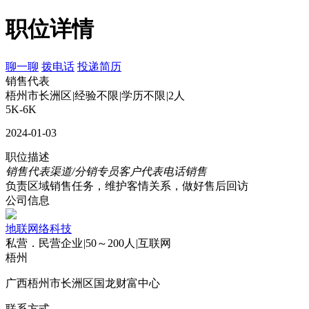
职位详情
聊一聊
拨电话
投递简历
销售代表
梧州市长洲区
|
经验不限
|
学历不限
|
2人
5K-6K
2024-01-03
职位描述
销售代表
渠道/分销专员
客户代表
电话销售
负责区域销售任务，维护客情关系，做好售后回访
公司信息
地联网络科技
私营．民营企业
|
50～200人
|
互联网
梧州
广西梧州市长洲区国龙财富中心
联系方式