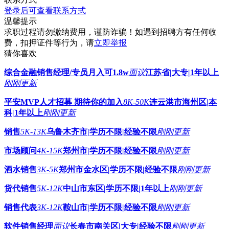
登录后可查看联系方式
温馨提示
求职过程请勿缴纳费用，谨防诈骗！如遇到招聘方有任何收
费，扣押证件等行为，请
立即举报
猜你喜欢
综合金融销售经理/专员月入可1.8w
面议
江苏省
|
大专
|
1年以上
刚刚更新
平安MVP人才招募 期待你的加入
8K-50K
连云港市海州区
|
本
科
|
1年以上
刚刚更新
销售
5K-13K
乌鲁木齐市
|
学历不限
|
经验不限
刚刚更新
市场顾问
4K-15K
郑州市
|
学历不限
|
经验不限
刚刚更新
酒水销售
3K-5K
郑州市金水区
|
学历不限
|
经验不限
刚刚更新
货代销售
5K-12K
中山市东区
|
学历不限
|
1年以上
刚刚更新
销售代表
3K-12K
鞍山市
|
学历不限
|
经验不限
刚刚更新
软件销售经理
面议
长春市南关区
|
大专
|
经验不限
刚刚更新