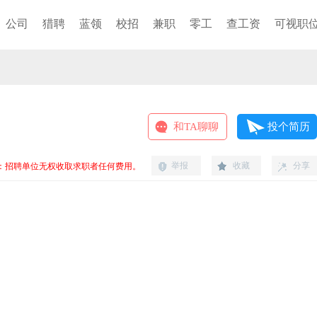
公司
猎聘
蓝领
校招
兼职
零工
查工资
可视职
和TA聊聊
投个简历
举报
收藏
分享
：招聘单位无权收取求职者任何费用。