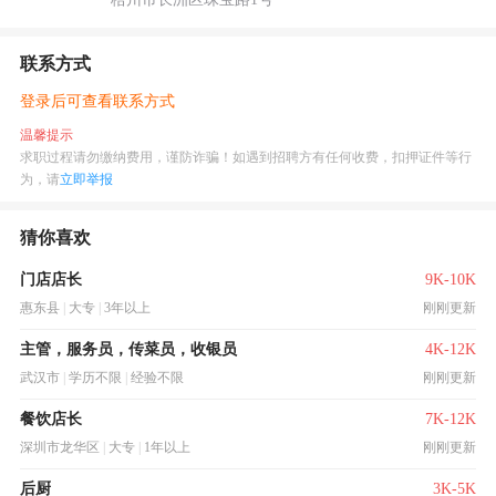
联系方式
登录后可查看联系方式
温馨提示
求职过程请勿缴纳费用，谨防诈骗！如遇到招聘方有任何收费，扣押证件等行
为，请
立即举报
猜你喜欢
门店店长
9K-10K
惠东县
|
大专
|
3年以上
刚刚更新
主管，服务员，传菜员，收银员
4K-12K
武汉市
|
学历不限
|
经验不限
刚刚更新
餐饮店长
7K-12K
深圳市龙华区
|
大专
|
1年以上
刚刚更新
后厨
3K-5K