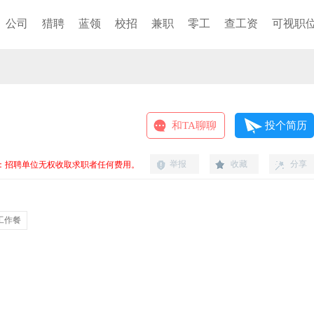
公司
猎聘
蓝领
校招
兼职
零工
查工资
可视职
和TA聊聊
投个简历
举报
收藏
分享
：招聘单位无权收取求职者任何费用。
工作餐