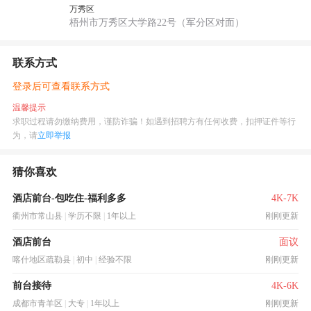
万秀区
梧州市万秀区大学路22号（军分区对面）
联系方式
登录后可查看联系方式
温馨提示
求职过程请勿缴纳费用，谨防诈骗！如遇到招聘方有任何收费，扣押证件等行
为，请
立即举报
猜你喜欢
酒店前台-包吃住-福利多多
4K-7K
衢州市常山县
|
学历不限
|
1年以上
刚刚更新
酒店前台
面议
喀什地区疏勒县
|
初中
|
经验不限
刚刚更新
前台接待
4K-6K
成都市青羊区
|
大专
|
1年以上
刚刚更新