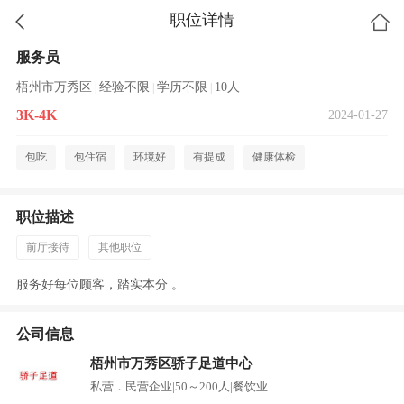
职位详情
服务员
梧州市万秀区
经验不限
学历不限
10人
|
|
|
3K-4K
2024-01-27
包吃
包住宿
环境好
有提成
健康体检
职位描述
前厅接待
其他职位
服务好每位顾客，踏实本分 。
公司信息
梧州市万秀区骄子足道中心
私营．民营企业
|
50～200人
|
餐饮业