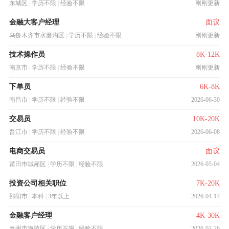
东城区
|
学历不限
|
经验不限
刚刚更新
金融大客户经理
面议
乌鲁木齐市水磨沟区
|
学历不限
|
经验不限
刚刚更新
技术操作员
8K-12K
南京市
|
学历不限
|
经验不限
刚刚更新
下单员
6K-8K
南昌市
|
学历不限
|
经验不限
2026-06-30
交易员
10K-20K
晋江市
|
学历不限
|
经验不限
2026-06-08
电商交易员
面议
莆田市城厢区
|
学历不限
|
经验不限
2026-05-04
投资公司相关职位
7K-20K
邵阳市
|
本科
|
3年以上
2026-04-17
金融客户经理
4K-30K
泰州市海陵区
|
学历不限
|
经验不限
2026-02-26