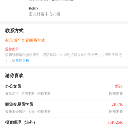
长洲区
国龙财富中心28楼
联系方式
登录后可查看联系方式
温馨提示
求职过程请勿缴纳费用，谨防诈骗！如遇到招聘方有任何收费，扣押证件等行
为，请
立即举报
猜你喜欢
办公文员
面议
秦皇岛市
|
学历不限
|
经验不限
刚刚更新
职业交易员学员
2K-7K
银川市金凤区
|
大专
|
经验不限
刚刚更新
投资经理（涉外）
16K-25K