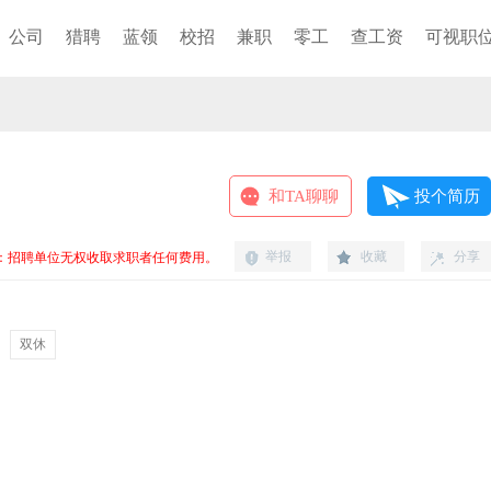
公司
猎聘
蓝领
校招
兼职
零工
查工资
可视职
和TA聊聊
投个简历
举报
收藏
分享
：招聘单位无权收取求职者任何费用。
双休