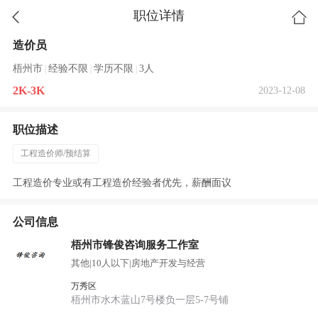
职位详情
造价员
梧州市
经验不限
学历不限
3人
|
|
|
2K-3K
2023-12-08
职位描述
工程造价师/预结算
工程造价专业或有工程造价经验者优先，薪酬面议
公司信息
梧州市锋俊咨询服务工作室
其他
|
10人以下
|
房地产开发与经营
万秀区
梧州市水木蓝山7号楼负一层5-7号铺