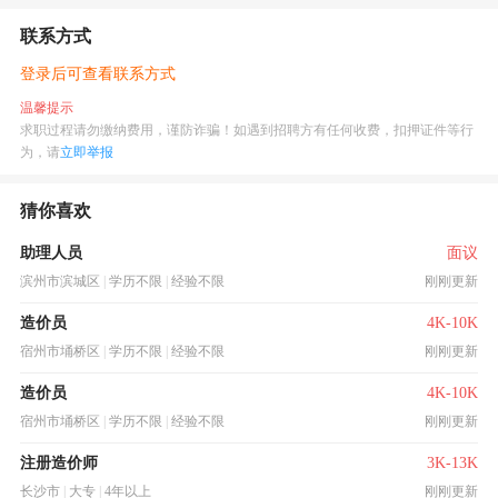
联系方式
登录后可查看联系方式
温馨提示
求职过程请勿缴纳费用，谨防诈骗！如遇到招聘方有任何收费，扣押证件等行
为，请
立即举报
猜你喜欢
助理人员
面议
滨州市滨城区
|
学历不限
|
经验不限
刚刚更新
造价员
4K-10K
宿州市埇桥区
|
学历不限
|
经验不限
刚刚更新
造价员
4K-10K
宿州市埇桥区
|
学历不限
|
经验不限
刚刚更新
注册造价师
3K-13K
长沙市
|
大专
|
4年以上
刚刚更新