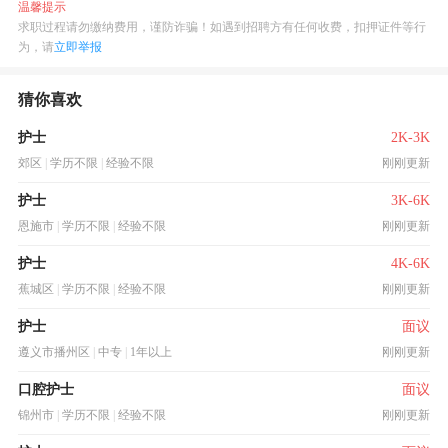
温馨提示
求职过程请勿缴纳费用，谨防诈骗！如遇到招聘方有任何收费，扣押证件等行
为，请
立即举报
猜你喜欢
护士
2K-3K
郊区
|
学历不限
|
经验不限
刚刚更新
护士
3K-6K
恩施市
|
学历不限
|
经验不限
刚刚更新
护士
4K-6K
蕉城区
|
学历不限
|
经验不限
刚刚更新
护士
面议
遵义市播州区
|
中专
|
1年以上
刚刚更新
口腔护士
面议
锦州市
|
学历不限
|
经验不限
刚刚更新