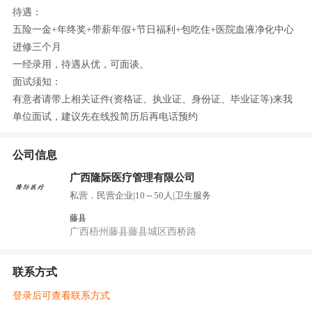
待遇：
五险一金+年终奖+带薪年假+节日福利+包吃住+医院血液净化中心
进修三个月
一经录用，待遇从优，可面谈。
面试须知：
有意者请带上相关证件(资格证、执业证、身份证、毕业证等)来我
单位面试，建议先在线投简历后再电话预约
公司信息
广西隆际医疗管理有限公司
私营．民营企业
|
10～50人
|
卫生服务
藤县
广西梧州藤县藤县城区西桥路
联系方式
登录后可查看联系方式