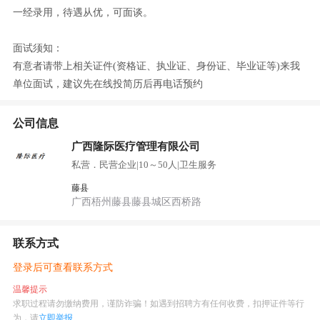
一经录用，待遇从优，可面谈。
面试须知：
有意者请带上相关证件(资格证、执业证、身份证、毕业证等)来我
单位面试，建议先在线投简历后再电话预约
公司信息
广西隆际医疗管理有限公司
私营．民营企业
|
10～50人
|
卫生服务
藤县
广西梧州藤县藤县城区西桥路
联系方式
登录后可查看联系方式
温馨提示
求职过程请勿缴纳费用，谨防诈骗！如遇到招聘方有任何收费，扣押证件等行
为，请
立即举报