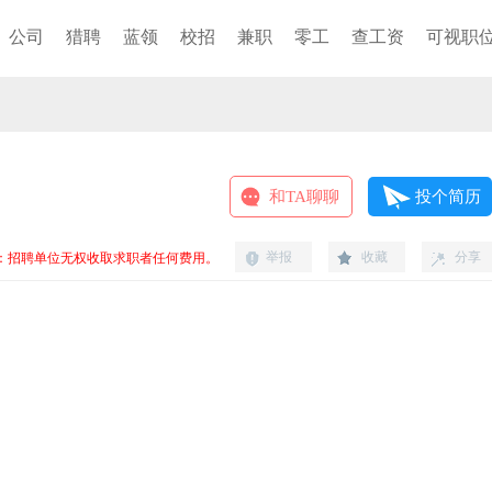
公司
猎聘
蓝领
校招
兼职
零工
查工资
可视职
和TA聊聊
投个简历
举报
收藏
分享
：招聘单位无权收取求职者任何费用。