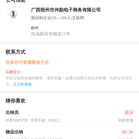
广西梧州市仲勋电子商务有限公司
股份制企业
|
50～200人
|
互联网
梧州
机场路同舟物流15号
联系方式
登录后可查看联系方式
温馨提示
求职过程请勿缴纳费用，谨防诈骗！如遇到招聘方有任何收费，扣押证件等行
为，请
立即举报
猜你喜欢
出纳员
面议
伊犁州伊宁市
|
学历不限
|
1年以上
刚刚更新
物业出纳
4K-5K